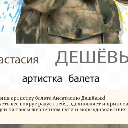
ения артистку балета Ансатасию Дешёвых!
сть всё вокруг радует тебя, вдохновляет и принос
й на твоем жизненном пути и море удовольствия от