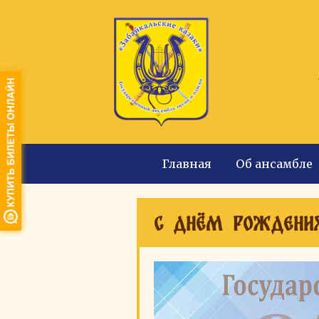
Главная
Об ансамбле
С днём рождения