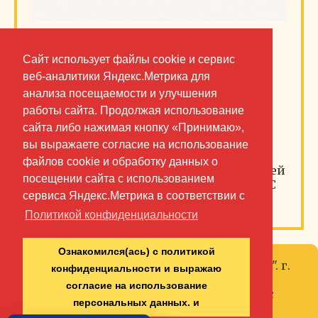
Государственный ансамбль песни и
пляски «Забайкальские казаки»
Сайт использует файлы cookie и сервис
поздравляют с Днём народного
веб-аналитики Яндекс.Метрика для
единства!
анализа посещаемости и улучшения
работы сайта. Продолжая использование
Помним заветы предков: в единстве —
сайта либо нажимая кнопку «Принимаю»,
наша сила! Желаем всем мира, добра и
вы выражаете согласие на использование
крепкого казачьего духа. Пусть под
файлов cookie и обработку данных о
мирным небом Забайкалья и всей нашей
посещении сайта с использованием
Родины живут в согласии все народы! С
сервиса Яндекс.Метрика в соответствии с
праздником!
Политикой конфиденциальности
Ознакомился(ась) с политикой
© 2014-2026 ГУК "Забайкальские казаки". г.
конфиденциальности и выражаю
Чита, ул. Строителей, 17. Публикация
согласие на использование
материалов сайта возможна только с
персональных данных. и
разрешения администрации сайта.