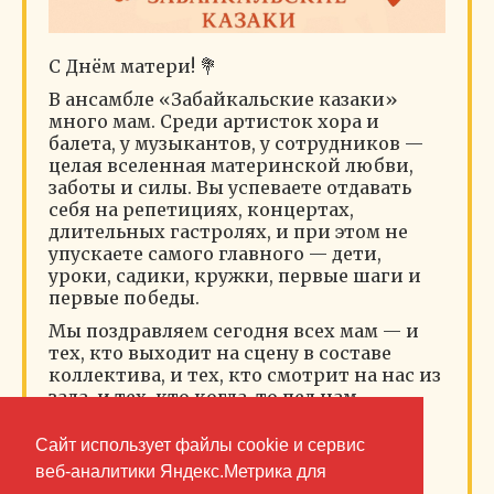
С Днём матери! 💐
В ансамбле «Забайкальские казаки»
много мам. Среди артисток хора и
балета, у музыкантов, у сотрудников —
целая вселенная материнской любви,
заботы и силы. Вы успеваете отдавать
себя на репетициях, концертах,
длительных гастролях, и при этом не
упускаете самого главного — дети,
уроки, садики, кружки, первые шаги и
первые победы.
Мы поздравляем сегодня всех мам — и
тех, кто выходит на сцену в составе
коллектива, и тех, кто смотрит на нас из
зала, и тех, кто когда-то пел нам
колыбельные, с которых начиналась
наша любовь к музыке и дому.
Сайт использует файлы cookie и сервис
веб-аналитики Яндекс.Метрика для
Пусть дети растут здоровыми и