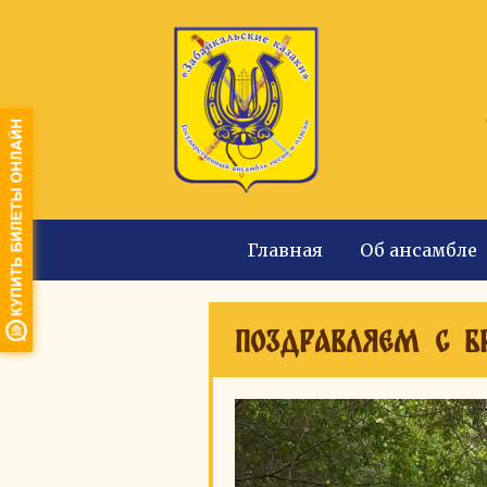
Главная
Об ансамбле
Поздравляем с б