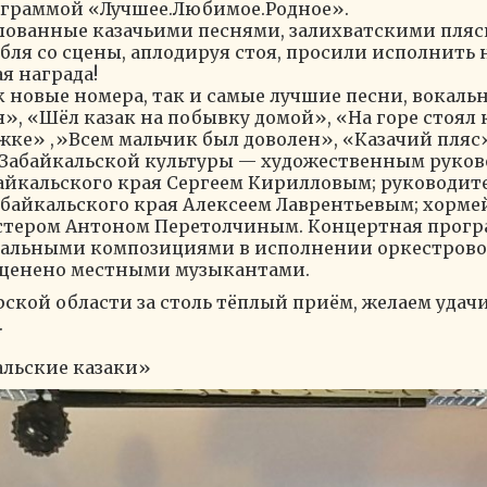
ограммой «Лучшее.Любимое.Родное».
лованные казачьими песнями, залихватскими пляс
бля со сцены, аплодируя стоя, просили исполнить н
я награда!
к новые номера, так и самые лучшие песни, вокал
я», «Шёл казак на побывку домой», «На горе стоял
жке» ,»Всем мальчик был доволен», «Казачий пляс»
Забайкальской культуры — художественным руков
айкальского края Сергеем Кирилловым; руководите
байкальского края Алексеем Лаврентьевым; хорме
тером Антоном Перетолчиным. Концертная програ
льными композициями в исполнении оркестровой
оценено местными музыкантами.
кой области за столь тёплый приём, желаем удачи,
.
альские казаки»