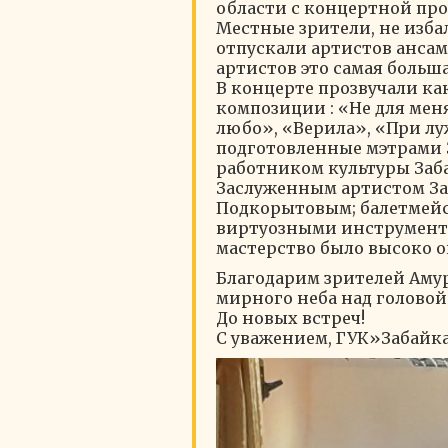
области с концертной пр
Местные зрители, не изба
отпускали артистов ансам
артистов это самая больша
В концерте прозвучали ка
композиции : «Не для мен
любо», «Верила», «При лу
подготовленные мэтрами 
работником культуры Заб
Заслуженным артистом За
Подкорытовым; балетмейс
виртуозными инструмента
мастерство было высоко 
Благодарим зрителей Амурс
мирного неба над головой
До новых встреч!
С уважением, ГУК»Забайк