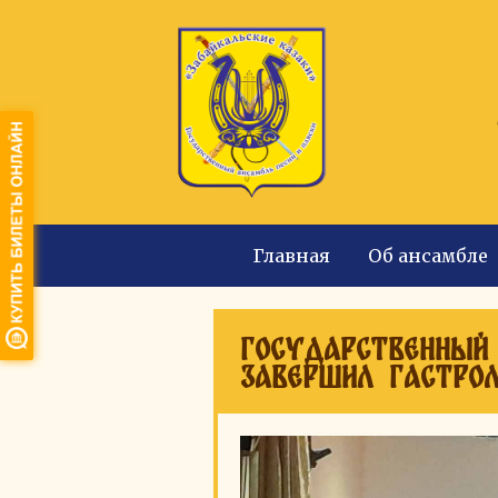
Главная
Об ансамбле
Государственный 
завершил гастро