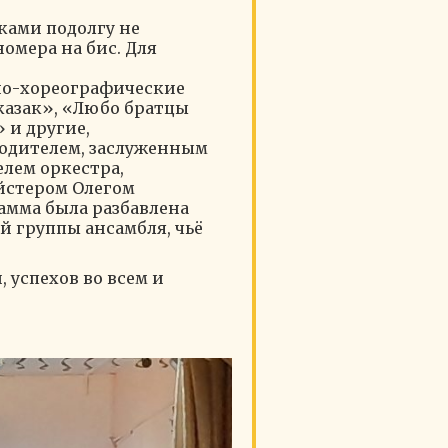
ками подолгу не
омера на бис. Для
ьно-хореографические
 казак», «Любо братцы
 и другие,
одителем, заслуженным
лем оркестра,
йстером Олегом
мма была разбавлена
 группы ансамбля, чьë
 успехов во всем и