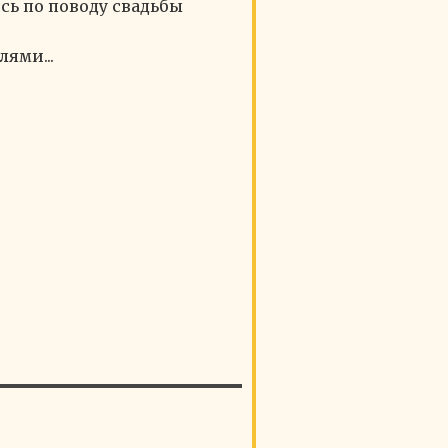
сь по поводу свадьбы
лями...