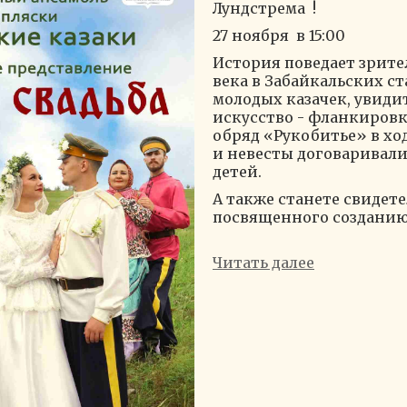
Лундстрема !
27 ноября в 15:00
История поведает зрител
века в Забайкальских с
молодых казачек, увиди
искусство - фланкиров
обряд «Рукобитье» в хо
и невесты договаривали
детей.
А также станете свидет
посвященного созданию 
Читать далее