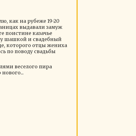
ю, как на рубеже 19-20
таницах выдавали замуж
те поистине казачье
ку шашкой и свадебный
де, которого отцы жениха
сь по поводу свадьбы
елями веселого пира
нового...