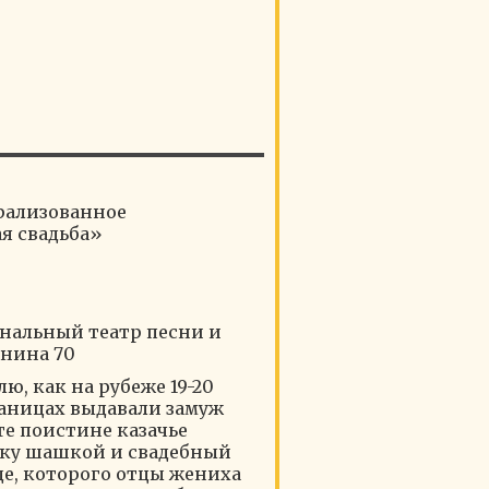
рализованное
я свадьба»
нальный театр песни и
енина 70
ю, как на рубеже 19-20
таницах выдавали замуж
те поистине казачье
ку шашкой и свадебный
де, которого отцы жениха