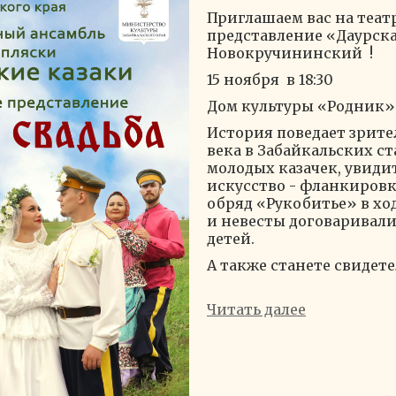
Приглашаем вас на теат
представление «Даурская
Новокручининский !
15 ноября в 18:30
Дом культуры «Родник» ,
История поведает зрител
века в Забайкальских с
молодых казачек, увиди
искусство - фланкиров
обряд «Рукобитье» в хо
и невесты договаривали
детей.
А также станете свидете
Читать далее