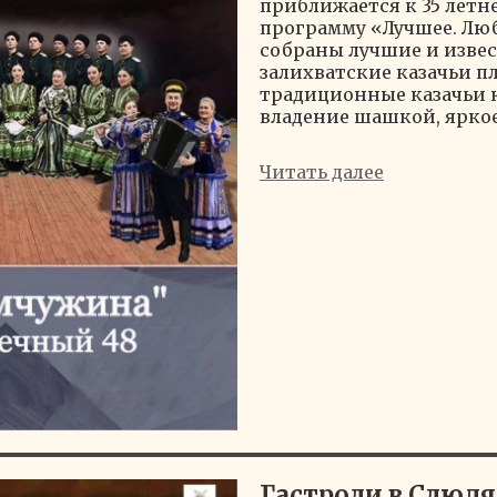
приближается к 35 летн
программу «Лучшее. Люб
собраны лучшие и извес
залихватские казачьи п
традиционные казачьи 
владение шашкой, яркое.
Читать далее
Гастроли в Слюд