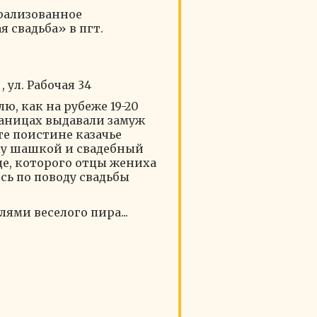
рализованное
 свадьба» в пгт.
 ул. Рабочая 34
ю, как на рубеже 19-20
таницах выдавали замуж
те поистине казачье
ку шашкой и свадебный
де, которого отцы жениха
сь по поводу свадьбы
лями веселого пира...