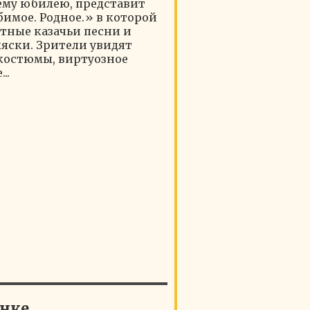
ему юбилею, представит
имое. Родное.» в которой
тные казачьи песни и
ляски. Зрители увидят
костюмы, виртуозное
..
янке