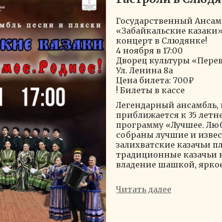
Государственный Ансам
«Забайкальские казаки»
концерт в Слюдянке!
4 ноября в 17:00
Дворец культуры «Пере
Ул. Ленина 8а
Цена билета: 700₽
! Билеты в кассе
Легендарный ансамбль,
приближается к 35 летн
программу «Лучшее. Люб
собраны лучшие и извес
залихватские казачьи п
традиционные казачьи 
владение шашкой, яркое.
Читать далее