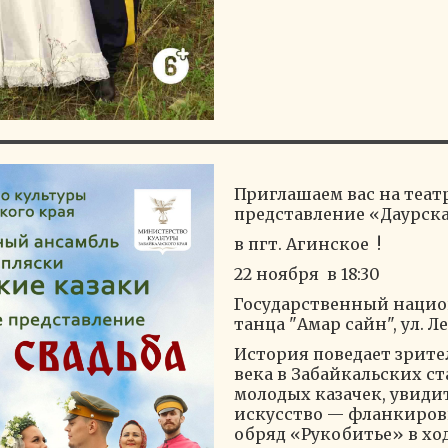
Приглашаем вас на теат
представление «Даурска
в пгт. Агинское !
22 ноября в 18:30
Государственный нацио
танца "Амар сайн", ул. Л
История поведает зрител
века в Забайкальских с
молодых казачек, увиди
искусство — фланкиров
обряд «Рукобитье» в хо