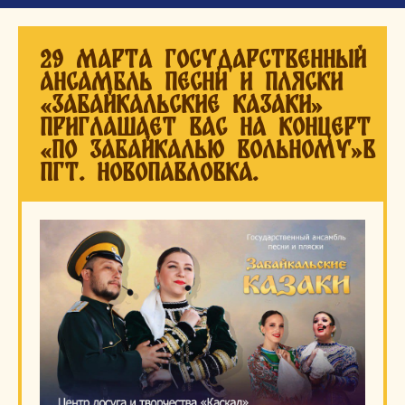
29 марта Государственный
ансамбль песни и пляски
«Забайкальские казаки»
приглашает вас на концерт
«По Забайкалью вольному»в
пгт. Новопавловка.