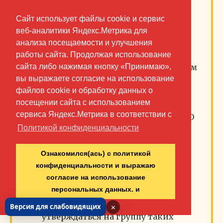
электрического транспорта.
Согласно поправкам, для
Сайт использует файлы cookie и сервис
транспортных средств,
веб-аналитики Яндекс.Метрика для
осуществляющих перевозки
анализа посещаемости и улучшения
пассажиров по маршрутам
работы сайта. Продолжая использование
регулярных перевозок и
эксплуатируемых одним субъектом
сайта либо нажимая кнопку «Принимаю»,
транспортной инфраструктуры
вы выражаете согласие на использование
(перевозчиком), у которых
файлов cookie и обработку данных о
идентичны категории и классы,
посещении сайта с использованием
соответствующие техническому
сервиса Яндекс.Метрика в соответствии с
регламенту Таможенного союза «О
безопасности колесных
Политикой конфиденциальности
транспортных средств», а также
конструктивные элементы,
Ознакомился(ась) с политикой
влияющие на применение
конфиденциальности и выражаю
одинаковых мер по защите этих
транспортных средств от актов
согласие на использование
незаконного вмешательства,
персональных данных. и
паспорт транспортного средства
может разрабатываться и
×
Версия для слабовидящих
утверждаться на группу таких